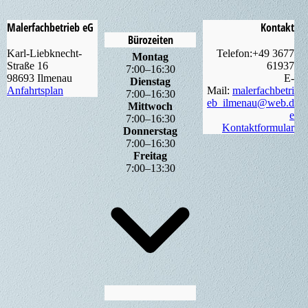
Malerfachbetrieb eG
Kontakt
Bürozeiten
Karl-Liebknecht-
Telefon:+49 3677
Montag
Straße 16
61937
7
:
00
–
16
:
30
98693 Ilmenau
E-
Dienstag
Anfahrtsplan
Mail:
malerfachbetri
7
:
00
–
16
:
30
eb_ilmenau@web.d
Mittwoch
e
7
:
00
–
16
:
30
Kontaktformular
Donnerstag
7
:
00
–
16
:
30
Freitag
7
:
00
–
13
:
30